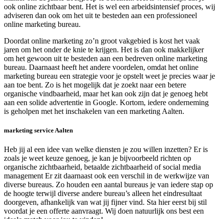
ook online zichtbaar bent. Het is wel een arbeidsintensief proces, wij
adviseren dan ook om het uit te besteden aan een professioneel
online marketing bureau.
Doordat online marketing zo’n groot vakgebied is kost het vaak
jaren om het onder de knie te krijgen. Het is dan ook makkelijker
om het gewoon uit te besteden aan een bedreven online marketing
bureau. Daarnaast heeft het andere voordelen, omdat het online
marketing bureau een strategie voor je opstelt weet je precies waar je
aan toe bent. Zo is het mogelijk dat je zoekt naar een betere
organische vindbaarheid, maar het kan ook zijn dat je genoeg hebt
aan een solide advertentie in Google. Kortom, iedere onderneming
is geholpen met het inschakelen van een marketing Aalten.
marketing service Aalten
Heb jij al een idee van welke diensten je zou willen inzetten? Er is
zoals je weet keuze genoeg, je kan je bijvoorbeeld richten op
organische zichtbaarheid, betaalde zichtbaarheid of social media
management Er zit daarnaast ook een verschil in de werkwijze van
diverse bureaus. Zo houden een aantal bureaus je van iedere stap op
de hoogte terwijl diverse andere bureau’s alleen het eindresultaat
doorgeven, afhankelijk van wat jij fijner vind. Sta hier eerst bij stil
voordat je een offerte aanvraagt. Wij doen natuurlijk ons best een