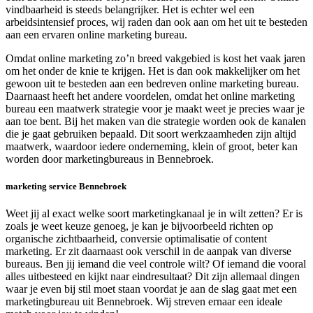
vindbaarheid is steeds belangrijker. Het is echter wel een
arbeidsintensief proces, wij raden dan ook aan om het uit te besteden
aan een ervaren online marketing bureau.
Omdat online marketing zo’n breed vakgebied is kost het vaak jaren
om het onder de knie te krijgen. Het is dan ook makkelijker om het
gewoon uit te besteden aan een bedreven online marketing bureau.
Daarnaast heeft het andere voordelen, omdat het online marketing
bureau een maatwerk strategie voor je maakt weet je precies waar je
aan toe bent. Bij het maken van die strategie worden ook de kanalen
die je gaat gebruiken bepaald. Dit soort werkzaamheden zijn altijd
maatwerk, waardoor iedere onderneming, klein of groot, beter kan
worden door marketingbureaus in Bennebroek.
marketing service Bennebroek
Weet jij al exact welke soort marketingkanaal je in wilt zetten? Er is
zoals je weet keuze genoeg, je kan je bijvoorbeeld richten op
organische zichtbaarheid, conversie optimalisatie of content
marketing. Er zit daarnaast ook verschil in de aanpak van diverse
bureaus. Ben jij iemand die veel controle wilt? Of iemand die vooral
alles uitbesteed en kijkt naar eindresultaat? Dit zijn allemaal dingen
waar je even bij stil moet staan voordat je aan de slag gaat met een
marketingbureau uit Bennebroek. Wij streven ernaar een ideale