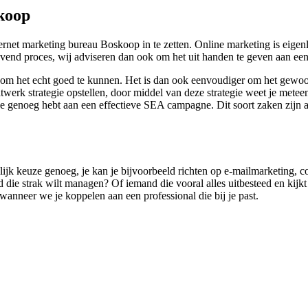
koop
ernet marketing bureau Boskoop in te zetten. Online marketing is eigenl
drovend proces, wij adviseren dan ook om het uit handen te geven aan ee
n om het echt goed te kunnen. Het is dan ook eenvoudiger om het gewo
erk strategie opstellen, door middel van deze strategie weet je meteen 
je genoeg hebt aan een effectieve SEA campagne. Dit soort zaken zijn al
lijk keuze genoeg, je kan je bijvoorbeeld richten op e-mailmarketing, co
ie strak wilt managen? Of iemand die vooral alles uitbesteed en kijkt naa
anneer we je koppelen aan een professional die bij je past.