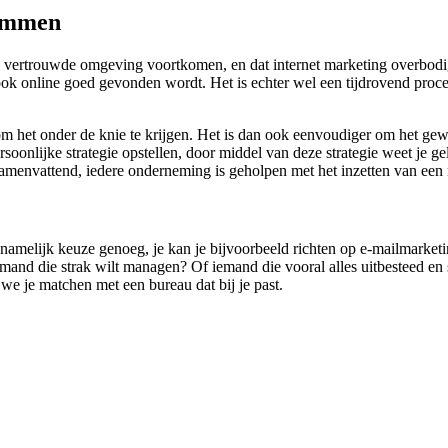
rummen
n vertrouwde omgeving voortkomen, en dat internet marketing overbodig
e ook online goed gevonden wordt. Het is echter wel een tijdrovend pro
om het onder de knie te krijgen. Het is dan ook eenvoudiger om het ge
nlijke strategie opstellen, door middel van deze strategie weet je geli
 Samenvattend, iedere onderneming is geholpen met het inzetten van e
is namelijk keuze genoeg, je kan je bijvoorbeeld richten op e-mailmarke
and die strak wilt managen? Of iemand die vooral alles uitbesteed en stu
 we je matchen met een bureau dat bij je past.