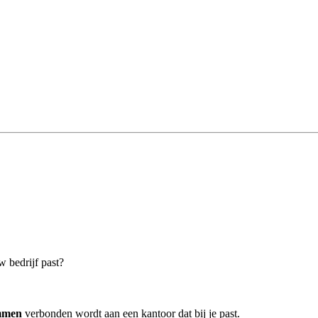
 bedrijf past?
mmen
verbonden wordt aan een kantoor dat bij je past.