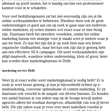
allemaal op jezelf nemen, het is handig om hier een professioneel
kantoor voor in te schakelen.
Voor veel bedrijfseigenaren zal het niet eenvoudig zijn om al die
online werkzaamheden te beheersen. Hierdoor doen ook de grote
ondernemingen er goed aan om op zoek te gaan naar een bedreven
online marketeer, zij weten immers wel exact waar ze mee bezig
zijn. Daarnaast heeft het meerdere voordelen, omdat het online
marketing bureau een strategie voor je maakt weet je meteen waar je
aan toe bent. Zo kan het zijn dat je op zoek bent naar een betere
organische vindbaarheid, maar het kan ook zijn dat je genoeg hebt
aan een effectieve SEA campagne. Dit soort werkzaamheden zijn
altijd maatwerk, waardoor iedere onderneming, klein of groot, beter
kan worden door marketingbureaus in Delft.
marketing service Delft
Weet jij al exact welke soort marketingkanaal je nodig hebt? Er is
zoals je weet keuze genoeg, je kan je bijvoorbeeld richten op e-
mailmarketing, conversie optimalisatie of content marketing. Er zit
daarnaast ook verschil in de aanpak van diverse bureaus. Zo houden
een aantal bureaus je van iedere stap op de hoogte terwijl andere
agencies alleen het resultaat doorgeven, afhankelijk van wat jij liever
hebt. Dit zijn zaken waar je even over moet nadenken voordat je