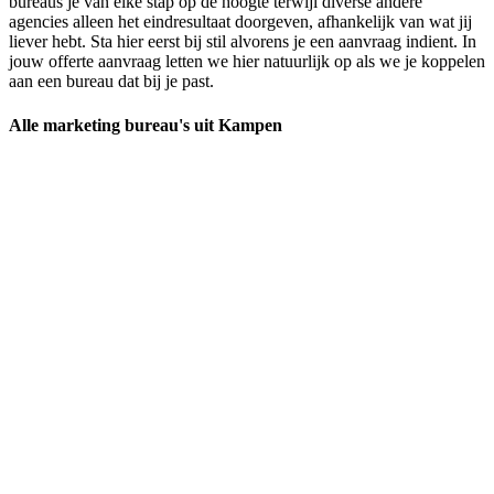
bureaus je van elke stap op de hoogte terwijl diverse andere
agencies alleen het eindresultaat doorgeven, afhankelijk van wat jij
liever hebt. Sta hier eerst bij stil alvorens je een aanvraag indient. In
jouw offerte aanvraag letten we hier natuurlijk op als we je koppelen
aan een bureau dat bij je past.
Alle marketing bureau's uit Kampen