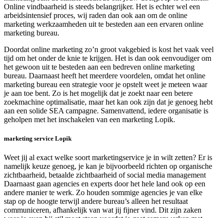
Online vindbaarheid is steeds belangrijker. Het is echter wel een
arbeidsintensief proces, wij raden dan ook aan om de online
marketing werkzaamheden uit te besteden aan een ervaren online
marketing bureau.
Doordat online marketing zo’n groot vakgebied is kost het vaak veel
tijd om het onder de knie te krijgen. Het is dan ook eenvoudiger om
het gewoon uit te besteden aan een bedreven online marketing
bureau. Daarnaast heeft het meerdere voordelen, omdat het online
marketing bureau een strategie voor je opstelt weet je meteen waar
je aan toe bent. Zo is het mogelijk dat je zoekt naar een betere
zoekmachine optimalisatie, maar het kan ook zijn dat je genoeg hebt
aan een solide SEA campagne. Samenvattend, iedere organisatie is
geholpen met het inschakelen van een marketing Lopik.
marketing service Lopik
Weet jij al exact welke soort marketingservice je in wilt zetten? Er is
namelijk keuze genoeg, je kan je bijvoorbeeld richten op organische
zichtbaarheid, betaalde zichtbaarheid of social media management
Daarnaast gaan agencies en experts door het hele land ook op een
andere manier te werk. Zo houden sommige agencies je van elke
stap op de hoogte terwijl andere bureau’s alleen het resultaat
communiceren, afhankelijk van wat jij fijner vind. Dit zijn zaken