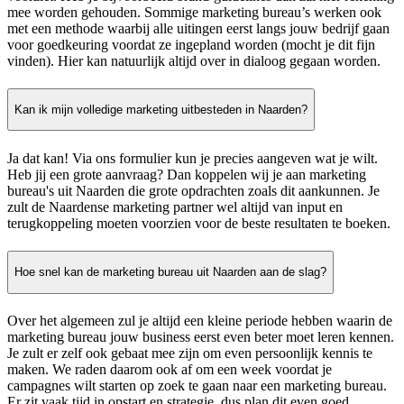
mee worden gehouden. Sommige marketing bureau’s werken ook
met een methode waarbij alle uitingen eerst langs jouw bedrijf gaan
voor goedkeuring voordat ze ingepland worden (mocht je dit fijn
vinden). Hier kan natuurlijk altijd over in dialoog gegaan worden.
Kan ik mijn volledige marketing uitbesteden in Naarden?
Ja dat kan! Via ons formulier kun je precies aangeven wat je wilt.
Heb jij een grote aanvraag? Dan koppelen wij je aan marketing
bureau's uit Naarden die grote opdrachten zoals dit aankunnen. Je
zult de Naardense marketing partner wel altijd van input en
terugkoppeling moeten voorzien voor de beste resultaten te boeken.
Hoe snel kan de marketing bureau uit Naarden aan de slag?
Over het algemeen zul je altijd een kleine periode hebben waarin de
marketing bureau jouw business eerst even beter moet leren kennen.
Je zult er zelf ook gebaat mee zijn om even persoonlijk kennis te
maken. We raden daarom ook af om een week voordat je
campagnes wilt starten op zoek te gaan naar een marketing bureau.
Er zit vaak tijd in opstart en strategie, dus plan dit even goed