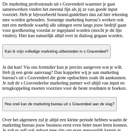
De marketing professionals uit s Gravendeel waarmee je gaat
samenwerken vinden het meestal fijn als jij ze van goede input
voorziet. Heb je bijvoorbeeld brand-guidelines dan zal hier rekening
mee worden gehouden. Sommige marketing bureau’s werken ook
met een methode waarbij alle uitingen eerst langs jouw bedrijf gaan
voor goedkeuring voordat ze ingepland worden (mocht je dit fijn
vinden). Hier kan natuurlijk altijd over in dialoog gegaan worden.
Kan ik mijn volledige marketing uitbesteden in s Gravendeel?
Ja dat kan! Via ons formulier kun je precies aangeven wat je wilt.
Heb jij een grote aanvraag? Dan koppelen wij je aan marketing
bureau's uit s Gravendeel die grote opdrachten zoals dit aankunnen.
Je zult de s Gravendeelse marketing partner wel altijd van input en
terugkoppeling moeten voorzien voor de beste resultaten te boeken.
Hoe snel kan de marketing bureau uit s Gravendeel aan de slag?
Over het algemeen zul je altijd een kleine periode hebben waarin de
marketing bureau jouw business eerst even beter moet leren kennen.
Je zult er zelf ook gebaat mee zijn om even persoonlijk kennis te