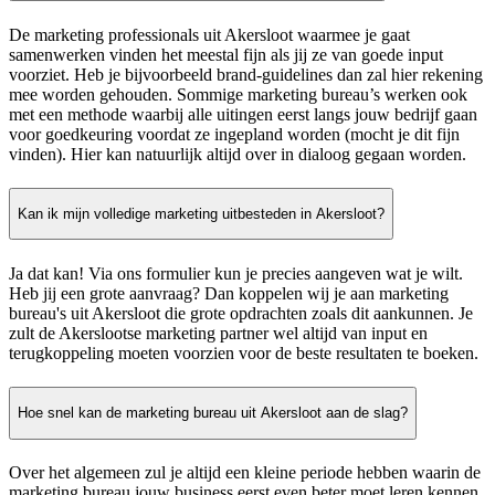
De marketing professionals uit Akersloot waarmee je gaat
samenwerken vinden het meestal fijn als jij ze van goede input
voorziet. Heb je bijvoorbeeld brand-guidelines dan zal hier rekening
mee worden gehouden. Sommige marketing bureau’s werken ook
met een methode waarbij alle uitingen eerst langs jouw bedrijf gaan
voor goedkeuring voordat ze ingepland worden (mocht je dit fijn
vinden). Hier kan natuurlijk altijd over in dialoog gegaan worden.
Kan ik mijn volledige marketing uitbesteden in Akersloot?
Ja dat kan! Via ons formulier kun je precies aangeven wat je wilt.
Heb jij een grote aanvraag? Dan koppelen wij je aan marketing
bureau's uit Akersloot die grote opdrachten zoals dit aankunnen. Je
zult de Akerslootse marketing partner wel altijd van input en
terugkoppeling moeten voorzien voor de beste resultaten te boeken.
Hoe snel kan de marketing bureau uit Akersloot aan de slag?
Over het algemeen zul je altijd een kleine periode hebben waarin de
marketing bureau jouw business eerst even beter moet leren kennen.