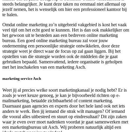
steeds belangrijker. Je kunt deze taken nu eenmaal niet allemaal op
jezelf nemen, het is wenselijk om hier een professioneel kantoor bij
te halen.
Omdat online marketing zo’n uitgebreid vakgebied is kost het vaak
veel tijd om het echt goed te kunnen. Het is dan ook makkelijker om
het gewoon uit te besteden aan een bedreven online marketing
bureau. Een goed online marketing bureau zal voor jouw
onderneming een persoonlijke strategie ontwikkelen, door deze
strategie weet je direct waar de focus op zal gaan liggen. Bij het
opstellen van die strategie worden ook de middelen die je gaat
gebruiken bepaald. Samenvattend, iedere organisatie is geholpen
met het inschakelen van een marketing Asch.
marketing service Asch
Weet jij al precies welke soort marketingkanaal je nodig hebt? Er is
zoals je weet keuze genoeg, je kan je bijvoorbeeld richten op e-
mailmarketing, betaalde zichtbaarheid of content marketing.
Daarnaast gaan agencies en experts door het hele land ook net iets
anders te werk. Ben jij iemand die strak wilt managen? Of iemand
die vooral alles uitbesteed en stuurt op eindresultaat? Dit zijn zaken
waar je even over moet nadenken voordat je gaat samenwerken met
een marketingbureau uit Asch. Wij proberen natuurlijk altijd een