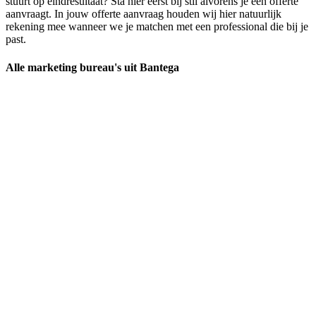
stuurt op eindresultaat? Sta hier eerst bij stil alvorens je een offerte
aanvraagt. In jouw offerte aanvraag houden wij hier natuurlijk
rekening mee wanneer we je matchen met een professional die bij je
past.
Alle marketing bureau's uit Bantega