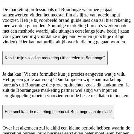
De marketing professionals uit Bourtange waarmee je gaat
samenwerken vinden het meestal fijn als jij ze van goede input
voorziet. Heb je bijvoorbeeld brand-guidelines dan zal hier rekening
mee worden gehouden. Sommige marketing bureau’s werken ook
met een methode waarbij alle uitingen eerst langs jouw bedrijf gaan
voor goedkeuring voordat ze ingepland worden (mocht je dit fijn
vinden). Hier kan natuurlijk altijd over in dialoog gegaan worden.
Kan ik mijn volledige marketing uitbesteden in Bourtange?
Ja dat kan! Via ons formulier kun je precies aangeven wat je wilt.
Heb jij een grote aanvraag? Dan koppelen wij je aan marketing
bureau's uit Bourtange die grote opdrachten zoals dit aankunnen. Je
zult de Bourtangese marketing partner wel altijd van input en
terugkoppeling moeten voorzien voor de beste resultaten te boeken.
Hoe snel kan de marketing bureau uit Bourtange aan de slag?
Over het algemeen zul je altijd een kleine periode hebben waarin de
marketing bureau jouw business eerst even beter moet leren kennen.