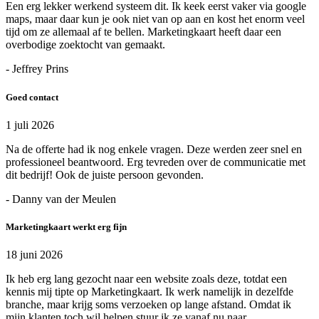
Een erg lekker werkend systeem dit. Ik keek eerst vaker via google
maps, maar daar kun je ook niet van op aan en kost het enorm veel
tijd om ze allemaal af te bellen. Marketingkaart heeft daar een
overbodige zoektocht van gemaakt.
- Jeffrey Prins
Goed contact
1 juli 2026
Na de offerte had ik nog enkele vragen. Deze werden zeer snel en
professioneel beantwoord. Erg tevreden over de communicatie met
dit bedrijf! Ook de juiste persoon gevonden.
- Danny van der Meulen
Marketingkaart werkt erg fijn
18 juni 2026
Ik heb erg lang gezocht naar een website zoals deze, totdat een
kennis mij tipte op Marketingkaart. Ik werk namelijk in dezelfde
branche, maar krijg soms verzoeken op lange afstand. Omdat ik
mijn klanten toch wil helpen stuur ik ze vanaf nu naar