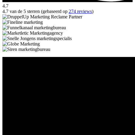
4.7
4.7 van de 5 sterren (gebaseerd op
274 reviews
)