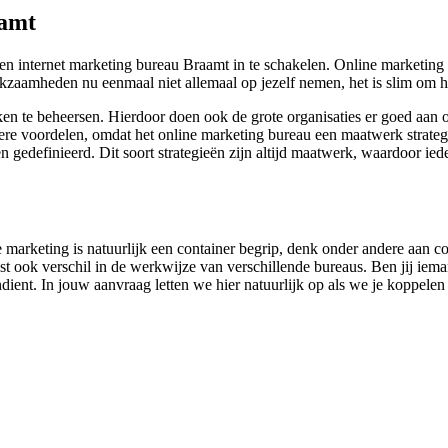
aamt
n internet marketing bureau Braamt in te schakelen. Online marketing i
rkzaamheden nu eenmaal niet allemaal op jezelf nemen, het is slim om hi
aken te beheersen. Hierdoor doen ook de grote organisaties er goed aan
re voordelen, omdat het online marketing bureau een maatwerk strategie
en gedefinieerd. Dit soort strategieën zijn altijd maatwerk, waardoor i
ne marketing is natuurlijk een container begrip, denk onder andere aan 
t ook verschil in de werkwijze van verschillende bureaus. Ben jij iema
 indient. In jouw aanvraag letten we hier natuurlijk op als we je koppelen 