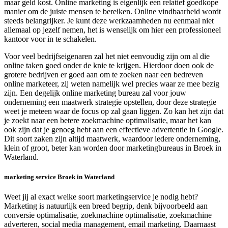
maar geld kost. Online marketing is eigenlijk een relatief goedkope
manier om de juiste mensen te bereiken. Online vindbaarheid wordt
steeds belangrijker. Je kunt deze werkzaamheden nu eenmaal niet
allemaal op jezelf nemen, het is wenselijk om hier een professioneel
kantoor voor in te schakelen.
Voor veel bedrijfseigenaren zal het niet eenvoudig zijn om al die
online taken goed onder de knie te krijgen. Hierdoor doen ook de
grotere bedrijven er goed aan om te zoeken naar een bedreven
online marketeer, zij weten namelijk wel precies waar ze mee bezig
zijn. Een degelijk online marketing bureau zal voor jouw
onderneming een maatwerk strategie opstellen, door deze strategie
weet je meteen waar de focus op zal gaan liggen. Zo kan het zijn dat
je zoekt naar een betere zoekmachine optimalisatie, maar het kan
ook zijn dat je genoeg hebt aan een effectieve advertentie in Google.
Dit soort zaken zijn altijd maatwerk, waardoor iedere onderneming,
klein of groot, beter kan worden door marketingbureaus in Broek in
Waterland.
marketing service Broek in Waterland
Weet jij al exact welke soort marketingservice je nodig hebt?
Marketing is natuurlijk een breed begrip, denk bijvoorbeeld aan
conversie optimalisatie, zoekmachine optimalisatie, zoekmachine
adverteren, social media management, email marketing. Daarnaast