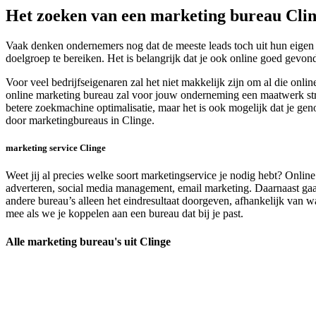
Het zoeken van een marketing bureau Cli
Vaak denken ondernemers nog dat de meeste leads toch uit hun eigen n
doelgroep te bereiken. Het is belangrijk dat je ook online goed gevon
Voor veel bedrijfseigenaren zal het niet makkelijk zijn om al die onl
online marketing bureau zal voor jouw onderneming een maatwerk strat
betere zoekmachine optimalisatie, maar het is ook mogelijk dat je ge
door marketingbureaus in Clinge.
marketing service Clinge
Weet jij al precies welke soort marketingservice je nodig hebt? Onlin
adverteren, social media management, email marketing. Daarnaast gaan 
andere bureau’s alleen het eindresultaat doorgeven, afhankelijk van wa
mee als we je koppelen aan een bureau dat bij je past.
Alle marketing bureau's uit Clinge