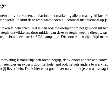
nge
etwerk voortkomen, en dat internet marketing alleen maar geld kost. On
den wordt. Je kunt deze werkzaamheden nu eenmaal niet allemaal op jeze
ine taken te beheersen. Het is dan ook makkelijker om het gewoon uit h
egie ontwikkelen, door middel van deze strategie weet je direct waar d
noeg hebt aan een sterke SEA campagne. Dit soort zaken zijn altijd maa
e marketing is natuurlijk een breed begrip, denk onder andere aan conv
agencies en experts door het hele land ook net iets anders te werk. Zo
t jij liever hebt. Denk hier eerst goed over na voordat je een aanvraag 