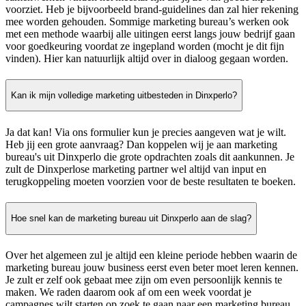
voorziet. Heb je bijvoorbeeld brand-guidelines dan zal hier rekening
mee worden gehouden. Sommige marketing bureau’s werken ook
met een methode waarbij alle uitingen eerst langs jouw bedrijf gaan
voor goedkeuring voordat ze ingepland worden (mocht je dit fijn
vinden). Hier kan natuurlijk altijd over in dialoog gegaan worden.
Kan ik mijn volledige marketing uitbesteden in Dinxperlo?
Ja dat kan! Via ons formulier kun je precies aangeven wat je wilt.
Heb jij een grote aanvraag? Dan koppelen wij je aan marketing
bureau's uit Dinxperlo die grote opdrachten zoals dit aankunnen. Je
zult de Dinxperlose marketing partner wel altijd van input en
terugkoppeling moeten voorzien voor de beste resultaten te boeken.
Hoe snel kan de marketing bureau uit Dinxperlo aan de slag?
Over het algemeen zul je altijd een kleine periode hebben waarin de
marketing bureau jouw business eerst even beter moet leren kennen.
Je zult er zelf ook gebaat mee zijn om even persoonlijk kennis te
maken. We raden daarom ook af om een week voordat je
campagnes wilt starten op zoek te gaan naar een marketing bureau.