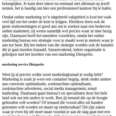
belangrijker. Je kunt deze taken nu eenmaal niet allemaal op jezelf
nemen, het is handig om hier een professioneel kantoor bij te halen.
Omdat online marketing zo’n uitgebreid vakgebied is kost het vaak
veel tijd om het onder de knie te krijgen. Hierdoor doen ook de
grote ondernemingen er goed aan om te zoeken naar een bedreven
online marketeer, zij weten namelijk wel precies waar ze mee bezig
zijn. Daarnaast heeft het meerdere voordelen, omdat het online
marketing bureau een strategie voor je maakt weet je meteen waar je
aan toe bent. Bij het maken van die strategie worden ook de kanalen
die je gaat inzetten bepaald. Samenvattend, iedere organisatie is
geholpen met het inzetten van een marketing Dinxperlo.
marketing service Dinxperlo
Weet jij al precies welke soort marketingkanaal je nodig hebt?
Marketing is zoals je weet een container begrip, denk onder andere
aan conversie optimalisatie, zoekmachine optimalisatie,
zoekmachine adverteren, social media management, email
marketing. Daarnaast gaan bureau’s en specialisten door het hele
land ook net iets anders te werk. Ben jij iemand die op de hoogte
gehouden wilt worden? Of iemand die vooral alles uit handen
genomen wilt worden en stuurt op eindresultaat? Dit zijn zaken
waar je even bij stil moet staan voordat je aan de slag gaat met een