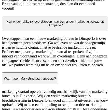
Er zit vaak tijd in opstart en strategie, dus plan dit even goed
vooruit!
Kan ik gemakkelijk overstappen naar een ander marketing bureau uit
Dinxperlo?
Overstappen naar een nieuw marketing bureau in Dinxperlo is over
het algemeen geen probleem. Ga wel even na wat de opzegtermijn
is van je huidige contract met je bestaande marketing bureau.
Probeer met je vorige marketing bureau af te spreken of zij de
inhoud van voorgaand werk willen overdragen. Denk aan opgezette
campagnes (beide onsuccesvolle en succesvolle) – hier kan jouw
nieuwe partner learnings uit halen om sneller resultaten te boeken.
Wat maakt Marketingkaart speciaal?
marketingkaart.nl opereert volledig onafhankelijk van alle marketing
bureau's in Dinxperlo. Wij zien welke marketing bureau's
beschikbaar zijn in Dinxperlo en goed zijn in het uitvoeren van jouw
opdracht. Wij maken een koppeling tussen jou en drie marketing
bureau's waardoor er een win-win situatie ontstaat. Deze onderlinge