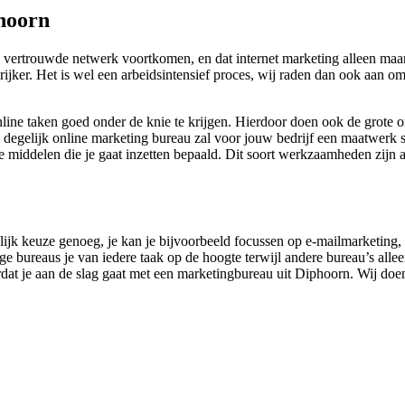
hoorn
 vertrouwde netwerk voortkomen, en dat internet marketing alleen maar 
grijker. Het is wel een arbeidsintensief proces, wij raden dan ook aan
online taken goed onder de knie te krijgen. Hierdoor doen ook de grote 
 degelijk online marketing bureau zal voor jouw bedrijf een maatwerk str
 middelen die je gaat inzetten bepaald. Dit soort werkzaamheden zijn al
elijk keuze genoeg, je kan je bijvoorbeeld focussen op e-mailmarketing,
bureaus je van iedere taak op de hoogte terwijl andere bureau’s alleen 
dat je aan de slag gaat met een marketingbureau uit Diphoorn. Wij doen 