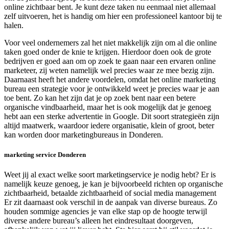
online zichtbaar bent. Je kunt deze taken nu eenmaal niet allemaal
zelf uitvoeren, het is handig om hier een professioneel kantoor bij te
halen.
Voor veel ondernemers zal het niet makkelijk zijn om al die online
taken goed onder de knie te krijgen. Hierdoor doen ook de grote
bedrijven er goed aan om op zoek te gaan naar een ervaren online
marketeer, zij weten namelijk wel precies waar ze mee bezig zijn.
Daarnaast heeft het andere voordelen, omdat het online marketing
bureau een strategie voor je ontwikkeld weet je precies waar je aan
toe bent. Zo kan het zijn dat je op zoek bent naar een betere
organische vindbaarheid, maar het is ook mogelijk dat je genoeg
hebt aan een sterke advertentie in Google. Dit soort strategieën zijn
altijd maatwerk, waardoor iedere organisatie, klein of groot, beter
kan worden door marketingbureaus in Donderen.
marketing service Donderen
Weet jij al exact welke soort marketingservice je nodig hebt? Er is
namelijk keuze genoeg, je kan je bijvoorbeeld richten op organische
zichtbaarheid, betaalde zichtbaarheid of social media management
Er zit daarnaast ook verschil in de aanpak van diverse bureaus. Zo
houden sommige agencies je van elke stap op de hoogte terwijl
diverse andere bureau’s alleen het eindresultaat doorgeven,