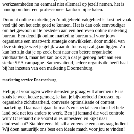
werkzaamheden nu eenmaal niet allemaal op jezelf nemen, het is
handig om hier een professioneel kantoor bij te halen.
Doordat online marketing zo’n uitgebreid vakgebied is kost het vaak
veel tijd om het echt goed te kunnen. Het is dan ook eenvoudiger
om het gewoon uit te besteden aan een bedreven online marketing
bureau. Een degelijk online marketing bureau zal voor jouw
organisatie een maatwerk strategie ontwikkelen, door middel van
deze strategie weet je gelijk waar de focus op zal gaan liggen. Zo
kan het zijn dat je op zoek bent naar een betere organische
vindbaarheid, maar het kan ook zijn dat je genoeg hebt aan een
sterke SEA campagne. Samenvattend, iedere organisatie heeft baat
bij het inzetten van een marketing Doornenburg.
marketing service Doornenburg
Heb jij al voor ogen welke diensten je graag wilt afnemen? Er is
zoals je weet keuze genoeg, je kan je bijvoorbeeld focussen op
organische zichtbaarheid, conversie optimalisatie of content
marketing. Daarnaast gaan bureau’s en specialisten door het hele
land ook net iets anders te werk. Ben jij iemand die veel controle
wilt? Of iemand die vooral alles uitbesteed en kijkt naar
eindresultaat? Sta hier eerst bij stil alvorens je een aanvraag indient.
Wij doen natuurlijk ons best een ideale match voor jou te vinden!