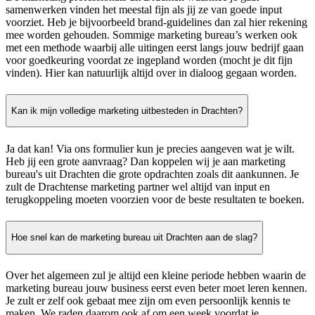
samenwerken vinden het meestal fijn als jij ze van goede input
voorziet. Heb je bijvoorbeeld brand-guidelines dan zal hier rekening
mee worden gehouden. Sommige marketing bureau’s werken ook
met een methode waarbij alle uitingen eerst langs jouw bedrijf gaan
voor goedkeuring voordat ze ingepland worden (mocht je dit fijn
vinden). Hier kan natuurlijk altijd over in dialoog gegaan worden.
Kan ik mijn volledige marketing uitbesteden in Drachten?
Ja dat kan! Via ons formulier kun je precies aangeven wat je wilt.
Heb jij een grote aanvraag? Dan koppelen wij je aan marketing
bureau's uit Drachten die grote opdrachten zoals dit aankunnen. Je
zult de Drachtense marketing partner wel altijd van input en
terugkoppeling moeten voorzien voor de beste resultaten te boeken.
Hoe snel kan de marketing bureau uit Drachten aan de slag?
Over het algemeen zul je altijd een kleine periode hebben waarin de
marketing bureau jouw business eerst even beter moet leren kennen.
Je zult er zelf ook gebaat mee zijn om even persoonlijk kennis te
maken. We raden daarom ook af om een week voordat je