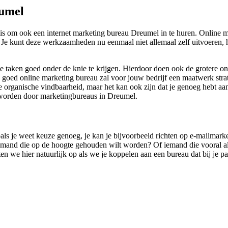
eumel
is om ook een internet marketing bureau Dreumel in te huren. Online ma
 Je kunt deze werkzaamheden nu eenmaal niet allemaal zelf uitvoeren, he
line taken goed onder de knie te krijgen. Hierdoor doen ook de grotere
 goed online marketing bureau zal voor jouw bedrijf een maatwerk strate
 organische vindbaarheid, maar het kan ook zijn dat je genoeg hebt aan e
n worden door marketingbureaus in Dreumel.
oals je weet keuze genoeg, je kan je bijvoorbeeld richten op e-mailmarke
iemand die op de hoogte gehouden wilt worden? Of iemand die vooral al
tten we hier natuurlijk op als we je koppelen aan een bureau dat bij je pa