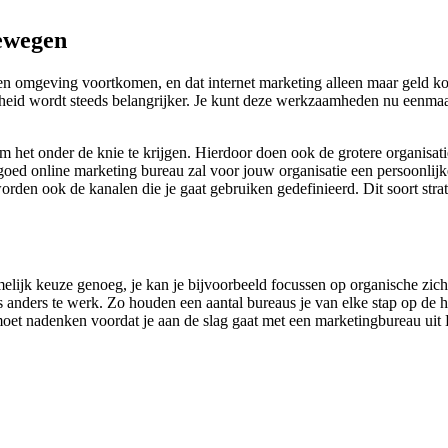
ewegen
n omgeving voortkomen, en dat internet marketing alleen maar geld kos
heid wordt steeds belangrijker. Je kunt deze werkzaamheden nu eenmaal n
m het onder de knie te krijgen. Hierdoor doen ook de grotere organisat
oed online marketing bureau zal voor jouw organisatie een persoonlijke 
worden ook de kanalen die je gaat gebruiken gedefinieerd. Dit soort str
namelijk keuze genoeg, je kan je bijvoorbeeld focussen op organische zi
ts anders te werk. Zo houden een aantal bureaus je van elke stap op de 
r moet nadenken voordat je aan de slag gaat met een marketingbureau uit