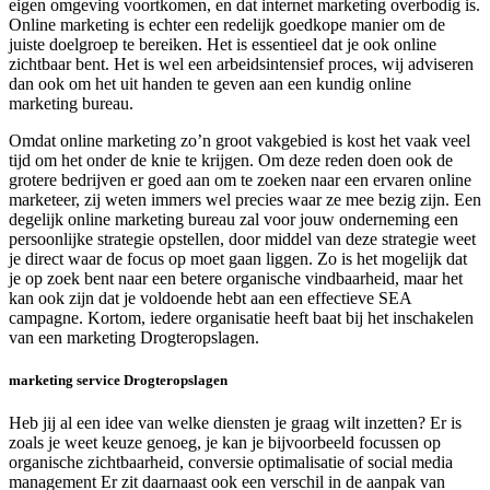
eigen omgeving voortkomen, en dat internet marketing overbodig is.
Online marketing is echter een redelijk goedkope manier om de
juiste doelgroep te bereiken. Het is essentieel dat je ook online
zichtbaar bent. Het is wel een arbeidsintensief proces, wij adviseren
dan ook om het uit handen te geven aan een kundig online
marketing bureau.
Omdat online marketing zo’n groot vakgebied is kost het vaak veel
tijd om het onder de knie te krijgen. Om deze reden doen ook de
grotere bedrijven er goed aan om te zoeken naar een ervaren online
marketeer, zij weten immers wel precies waar ze mee bezig zijn. Een
degelijk online marketing bureau zal voor jouw onderneming een
persoonlijke strategie opstellen, door middel van deze strategie weet
je direct waar de focus op moet gaan liggen. Zo is het mogelijk dat
je op zoek bent naar een betere organische vindbaarheid, maar het
kan ook zijn dat je voldoende hebt aan een effectieve SEA
campagne. Kortom, iedere organisatie heeft baat bij het inschakelen
van een marketing Drogteropslagen.
marketing service Drogteropslagen
Heb jij al een idee van welke diensten je graag wilt inzetten? Er is
zoals je weet keuze genoeg, je kan je bijvoorbeeld focussen op
organische zichtbaarheid, conversie optimalisatie of social media
management Er zit daarnaast ook een verschil in de aanpak van