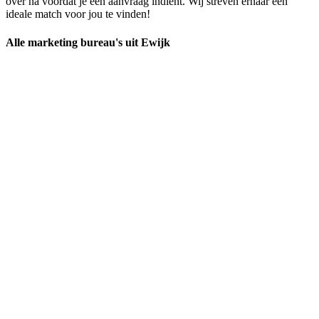
over na voordat je een aanvraag indient. Wij streven ernaar een
ideale match voor jou te vinden!
Alle marketing bureau's uit Ewijk