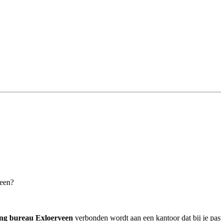
veen?
ing bureau Exloerveen
verbonden wordt aan een kantoor dat bij je pas