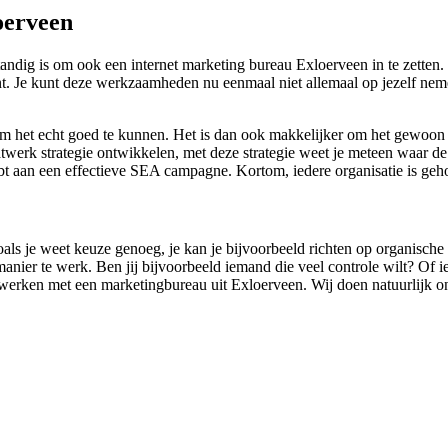
oerveen
dig is om ook een internet marketing bureau Exloerveen in te zetten. 
ent. Je kunt deze werkzaamheden nu eenmaal niet allemaal op jezelf neme
om het echt goed te kunnen. Het is dan ook makkelijker om het gewoon 
erk strategie ontwikkelen, met deze strategie weet je meteen waar de fo
bt aan een effectieve SEA campagne. Kortom, iedere organisatie is geh
zoals je weet keuze genoeg, je kan je bijvoorbeeld richten op organische
nier te werk. Ben jij bijvoorbeeld iemand die veel controle wilt? Of iem
nwerken met een marketingbureau uit Exloerveen. Wij doen natuurlijk on