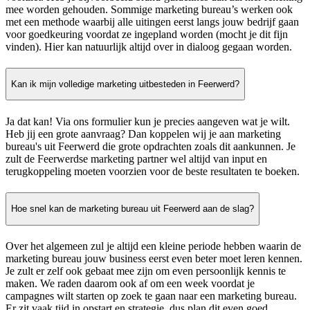
mee worden gehouden. Sommige marketing bureau’s werken ook
met een methode waarbij alle uitingen eerst langs jouw bedrijf gaan
voor goedkeuring voordat ze ingepland worden (mocht je dit fijn
vinden). Hier kan natuurlijk altijd over in dialoog gegaan worden.
Kan ik mijn volledige marketing uitbesteden in Feerwerd?
Ja dat kan! Via ons formulier kun je precies aangeven wat je wilt.
Heb jij een grote aanvraag? Dan koppelen wij je aan marketing
bureau's uit Feerwerd die grote opdrachten zoals dit aankunnen. Je
zult de Feerwerdse marketing partner wel altijd van input en
terugkoppeling moeten voorzien voor de beste resultaten te boeken.
Hoe snel kan de marketing bureau uit Feerwerd aan de slag?
Over het algemeen zul je altijd een kleine periode hebben waarin de
marketing bureau jouw business eerst even beter moet leren kennen.
Je zult er zelf ook gebaat mee zijn om even persoonlijk kennis te
maken. We raden daarom ook af om een week voordat je
campagnes wilt starten op zoek te gaan naar een marketing bureau.
Er zit vaak tijd in opstart en strategie, dus plan dit even goed