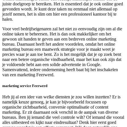
juiste doelgroep te bereiken. Het is essentieel dat je ook online goed
gevonden wordt. Je kunt deze taken nu eenmaal niet allemaal op
jezelf nemen, het is slim om hier een professioneel kantoor bij te
halen.
Voor veel bedrijfseigenaren zal het niet zo eenvoudig zijn om al die
online taken te beheersen. Het is dan ook makkelijker om het
gewoon uit handen te geven aan een bedreven online marketing
bureau. Daarnaast heeft het andere voordelen, omdat het online
marketing bureau een maatwerk strategie voor je maakt weet je
precies waar je aan toe bent. Zo is het mogelijk dat je op zoek bent
naar een betere organische vindbaarheid, maar het kan ook zijn dat
je voldoende hebt aan een solide advertentie in Google.
Samenvattend, iedere onderneming heeft baat bij het inschakelen
van een marketing Feerwerd.
marketing service Feerwerd
Heb jij al een idee van welke diensten je zou willen inzetten? Er is
namelijk keuze genoeg, je kan je bijvoorbeeld focussen op
organische zichtbaarheid, conversie optimalisatie of content
marketing. Er zit daarnaast ook verschil in de aanpak van diverse
bureaus. Ben jij iemand die veel controle wilt? Of iemand die vooral
alles uitbesteed en kijkt naar eindresultaat? Denk hier eerst goed