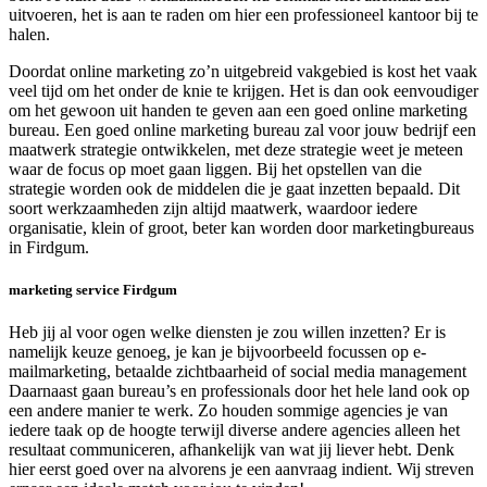
uitvoeren, het is aan te raden om hier een professioneel kantoor bij te
halen.
Doordat online marketing zo’n uitgebreid vakgebied is kost het vaak
veel tijd om het onder de knie te krijgen. Het is dan ook eenvoudiger
om het gewoon uit handen te geven aan een goed online marketing
bureau. Een goed online marketing bureau zal voor jouw bedrijf een
maatwerk strategie ontwikkelen, met deze strategie weet je meteen
waar de focus op moet gaan liggen. Bij het opstellen van die
strategie worden ook de middelen die je gaat inzetten bepaald. Dit
soort werkzaamheden zijn altijd maatwerk, waardoor iedere
organisatie, klein of groot, beter kan worden door marketingbureaus
in Firdgum.
marketing service Firdgum
Heb jij al voor ogen welke diensten je zou willen inzetten? Er is
namelijk keuze genoeg, je kan je bijvoorbeeld focussen op e-
mailmarketing, betaalde zichtbaarheid of social media management
Daarnaast gaan bureau’s en professionals door het hele land ook op
een andere manier te werk. Zo houden sommige agencies je van
iedere taak op de hoogte terwijl diverse andere agencies alleen het
resultaat communiceren, afhankelijk van wat jij liever hebt. Denk
hier eerst goed over na alvorens je een aanvraag indient. Wij streven