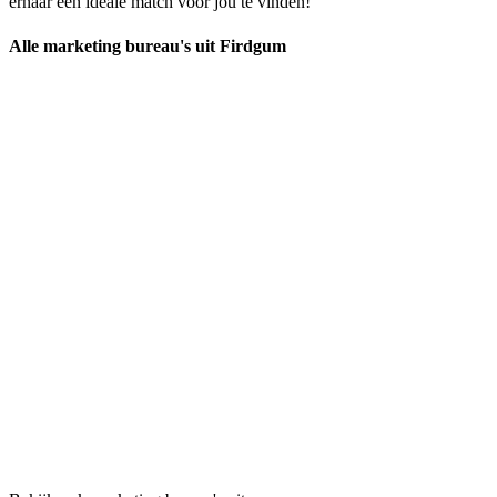
ernaar een ideale match voor jou te vinden!
Alle marketing bureau's uit Firdgum