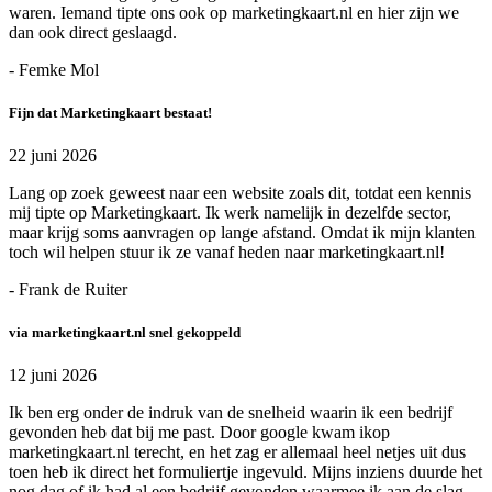
waren. Iemand tipte ons ook op marketingkaart.nl en hier zijn we
dan ook direct geslaagd.
- Femke Mol
Fijn dat Marketingkaart bestaat!
22 juni 2026
Lang op zoek geweest naar een website zoals dit, totdat een kennis
mij tipte op Marketingkaart. Ik werk namelijk in dezelfde sector,
maar krijg soms aanvragen op lange afstand. Omdat ik mijn klanten
toch wil helpen stuur ik ze vanaf heden naar marketingkaart.nl!
- Frank de Ruiter
via marketingkaart.nl snel gekoppeld
12 juni 2026
Ik ben erg onder de indruk van de snelheid waarin ik een bedrijf
gevonden heb dat bij me past. Door google kwam ikop
marketingkaart.nl terecht, en het zag er allemaal heel netjes uit dus
toen heb ik direct het formuliertje ingevuld. Mijns inziens duurde het
nog dag of ik had al een bedrijf gevonden waarmee ik aan de slag