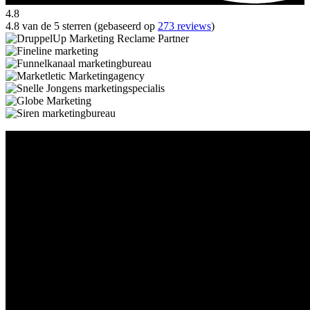
4.8
4.8 van de 5 sterren (gebaseerd op
273 reviews
)