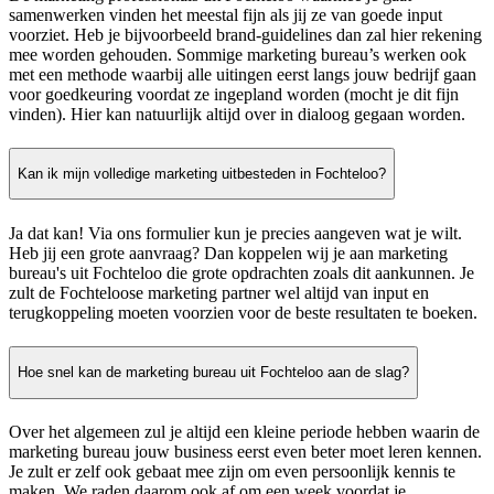
samenwerken vinden het meestal fijn als jij ze van goede input
voorziet. Heb je bijvoorbeeld brand-guidelines dan zal hier rekening
mee worden gehouden. Sommige marketing bureau’s werken ook
met een methode waarbij alle uitingen eerst langs jouw bedrijf gaan
voor goedkeuring voordat ze ingepland worden (mocht je dit fijn
vinden). Hier kan natuurlijk altijd over in dialoog gegaan worden.
Kan ik mijn volledige marketing uitbesteden in Fochteloo?
Ja dat kan! Via ons formulier kun je precies aangeven wat je wilt.
Heb jij een grote aanvraag? Dan koppelen wij je aan marketing
bureau's uit Fochteloo die grote opdrachten zoals dit aankunnen. Je
zult de Fochteloose marketing partner wel altijd van input en
terugkoppeling moeten voorzien voor de beste resultaten te boeken.
Hoe snel kan de marketing bureau uit Fochteloo aan de slag?
Over het algemeen zul je altijd een kleine periode hebben waarin de
marketing bureau jouw business eerst even beter moet leren kennen.
Je zult er zelf ook gebaat mee zijn om even persoonlijk kennis te
maken. We raden daarom ook af om een week voordat je