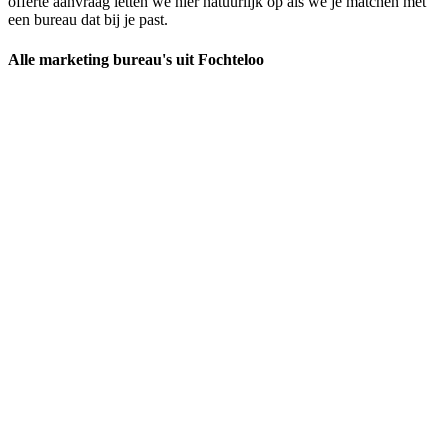
offerte aanvraag letten we hier natuurlijk op als we je matchen met
een bureau dat bij je past.
Alle marketing bureau's uit Fochteloo