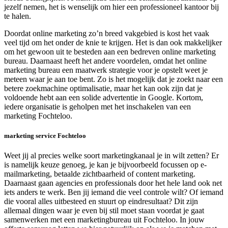
jezelf nemen, het is wenselijk om hier een professioneel kantoor bij
te halen.
Doordat online marketing zo’n breed vakgebied is kost het vaak
veel tijd om het onder de knie te krijgen. Het is dan ook makkelijker
om het gewoon uit te besteden aan een bedreven online marketing
bureau. Daarnaast heeft het andere voordelen, omdat het online
marketing bureau een maatwerk strategie voor je opstelt weet je
meteen waar je aan toe bent. Zo is het mogelijk dat je zoekt naar een
betere zoekmachine optimalisatie, maar het kan ook zijn dat je
voldoende hebt aan een solide advertentie in Google. Kortom,
iedere organisatie is geholpen met het inschakelen van een
marketing Fochteloo.
marketing service Fochteloo
Weet jij al precies welke soort marketingkanaal je in wilt zetten? Er
is namelijk keuze genoeg, je kan je bijvoorbeeld focussen op e-
mailmarketing, betaalde zichtbaarheid of content marketing.
Daarnaast gaan agencies en professionals door het hele land ook net
iets anders te werk. Ben jij iemand die veel controle wilt? Of iemand
die vooral alles uitbesteed en stuurt op eindresultaat? Dit zijn
allemaal dingen waar je even bij stil moet staan voordat je gaat
samenwerken met een marketingbureau uit Fochteloo. In jouw