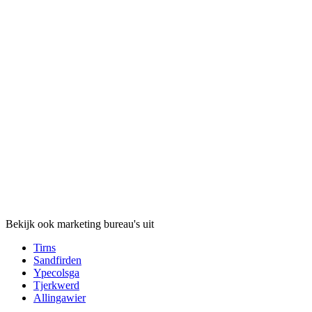
Bekijk ook marketing bureau's uit
Tirns
Sandfirden
Ypecolsga
Tjerkwerd
Allingawier