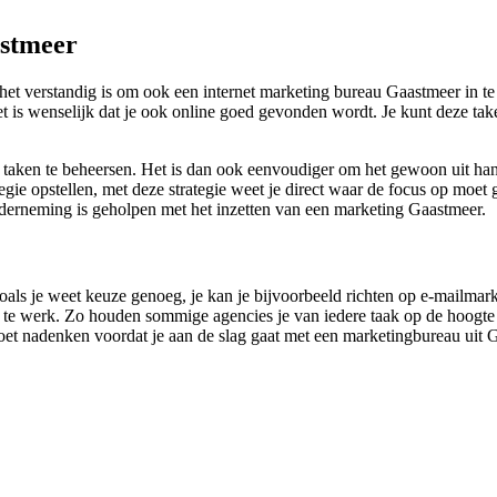
astmeer
 verstandig is om ook een internet marketing bureau Gaastmeer in te 
 is wenselijk dat je ook online goed gevonden wordt. Je kunt deze taken
ne taken te beheersen. Het is dan ook eenvoudiger om het gewoon uit h
gie opstellen, met deze strategie weet je direct waar de focus op moet g
nderneming is geholpen met het inzetten van een marketing Gaastmeer.
s zoals je weet keuze genoeg, je kan je bijvoorbeeld richten op e-mailm
 te werk. Zo houden sommige agencies je van iedere taak op de hoogte 
moet nadenken voordat je aan de slag gaat met een marketingbureau uit G