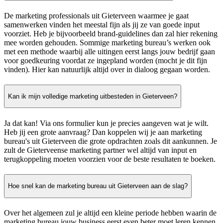
De marketing professionals uit Gieterveen waarmee je gaat
samenwerken vinden het meestal fijn als jij ze van goede input
voorziet. Heb je bijvoorbeeld brand-guidelines dan zal hier rekening
mee worden gehouden. Sommige marketing bureau’s werken ook
met een methode waarbij alle uitingen eerst langs jouw bedrijf gaan
voor goedkeuring voordat ze ingepland worden (mocht je dit fijn
vinden). Hier kan natuurlijk altijd over in dialoog gegaan worden.
Kan ik mijn volledige marketing uitbesteden in Gieterveen?
Ja dat kan! Via ons formulier kun je precies aangeven wat je wilt.
Heb jij een grote aanvraag? Dan koppelen wij je aan marketing
bureau's uit Gieterveen die grote opdrachten zoals dit aankunnen. Je
zult de Gieterveense marketing partner wel altijd van input en
terugkoppeling moeten voorzien voor de beste resultaten te boeken.
Hoe snel kan de marketing bureau uit Gieterveen aan de slag?
Over het algemeen zul je altijd een kleine periode hebben waarin de
marketing bureau jouw business eerst even beter moet leren kennen.