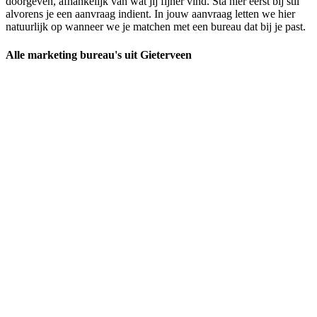
doorgeven, afhankelijk van wat jij fijner vind. Sta hier eerst bij stil
alvorens je een aanvraag indient. In jouw aanvraag letten we hier
natuurlijk op wanneer we je matchen met een bureau dat bij je past.
Alle marketing bureau's uit Gieterveen