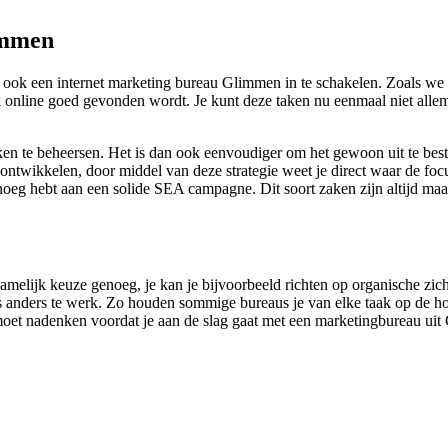
immen
ook een internet marketing bureau Glimmen in te schakelen. Zoals we 
k online goed gevonden wordt. Je kunt deze taken nu eenmaal niet allem
aken te beheersen. Het is dan ook eenvoudiger om het gewoon uit te bes
 ontwikkelen, door middel van deze strategie weet je direct waar de foc
noeg hebt aan een solide SEA campagne. Dit soort zaken zijn altijd maa
s namelijk keuze genoeg, je kan je bijvoorbeeld richten op organische z
ts anders te werk. Zo houden sommige bureaus je van elke taak op de ho
er moet nadenken voordat je aan de slag gaat met een marketingbureau ui