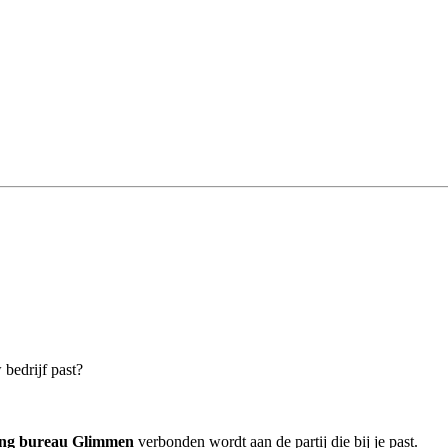
 bedrijf past?
ing bureau Glimmen
verbonden wordt aan de partij die bij je past.