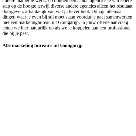
andere manier te werk. Zo houden een aantal agencies je van iedere
stap op de hoogte terwijl diverse andere agencies alleen het resultaat
doorgeven, afhankelijk van wat jij liever hebt. Dit zijn allemaal
dingen waar je even bij stil moet staan voordat je gaat samenwerken
met een marketingbureau uit Goingarijp. In jouw offerte aanvraag
letten we hier natuurlijk op als we je koppelen aan een professional
die bij je past.
Alle marketing bureau's uit Goingarijp