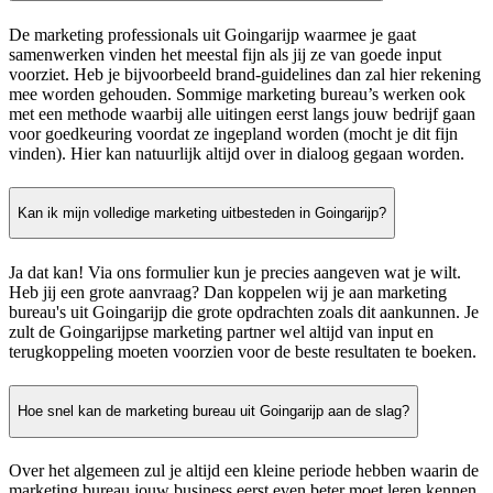
De marketing professionals uit Goingarijp waarmee je gaat
samenwerken vinden het meestal fijn als jij ze van goede input
voorziet. Heb je bijvoorbeeld brand-guidelines dan zal hier rekening
mee worden gehouden. Sommige marketing bureau’s werken ook
met een methode waarbij alle uitingen eerst langs jouw bedrijf gaan
voor goedkeuring voordat ze ingepland worden (mocht je dit fijn
vinden). Hier kan natuurlijk altijd over in dialoog gegaan worden.
Kan ik mijn volledige marketing uitbesteden in Goingarijp?
Ja dat kan! Via ons formulier kun je precies aangeven wat je wilt.
Heb jij een grote aanvraag? Dan koppelen wij je aan marketing
bureau's uit Goingarijp die grote opdrachten zoals dit aankunnen. Je
zult de Goingarijpse marketing partner wel altijd van input en
terugkoppeling moeten voorzien voor de beste resultaten te boeken.
Hoe snel kan de marketing bureau uit Goingarijp aan de slag?
Over het algemeen zul je altijd een kleine periode hebben waarin de
marketing bureau jouw business eerst even beter moet leren kennen.