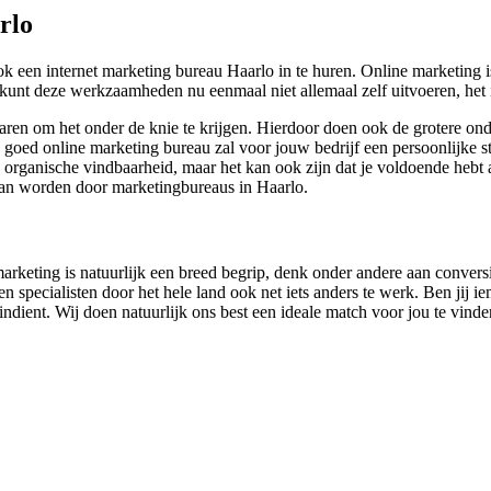
rlo
een internet marketing bureau Haarlo in te huren. Online marketing is
 kunt deze werkzaamheden nu eenmaal niet allemaal zelf uitvoeren, het i
 jaren om het onder de knie te krijgen. Hierdoor doen ook de grotere 
 goed online marketing bureau zal voor jouw bedrijf een persoonlijke st
e organische vindbaarheid, maar het kan ook zijn dat je voldoende hebt a
 kan worden door marketingbureaus in Haarlo.
marketing is natuurlijk een breed begrip, denk onder andere aan convers
specialisten door het hele land ook net iets anders te werk. Ben jij ie
ag indient. Wij doen natuurlijk ons best een ideale match voor jou te vinde