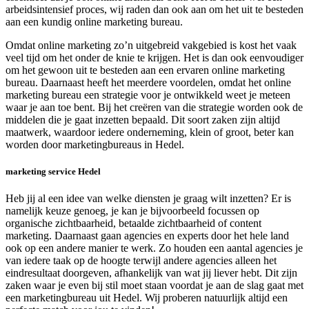
arbeidsintensief proces, wij raden dan ook aan om het uit te besteden
aan een kundig online marketing bureau.
Omdat online marketing zo’n uitgebreid vakgebied is kost het vaak
veel tijd om het onder de knie te krijgen. Het is dan ook eenvoudiger
om het gewoon uit te besteden aan een ervaren online marketing
bureau. Daarnaast heeft het meerdere voordelen, omdat het online
marketing bureau een strategie voor je ontwikkeld weet je meteen
waar je aan toe bent. Bij het creëren van die strategie worden ook de
middelen die je gaat inzetten bepaald. Dit soort zaken zijn altijd
maatwerk, waardoor iedere onderneming, klein of groot, beter kan
worden door marketingbureaus in Hedel.
marketing service Hedel
Heb jij al een idee van welke diensten je graag wilt inzetten? Er is
namelijk keuze genoeg, je kan je bijvoorbeeld focussen op
organische zichtbaarheid, betaalde zichtbaarheid of content
marketing. Daarnaast gaan agencies en experts door het hele land
ook op een andere manier te werk. Zo houden een aantal agencies je
van iedere taak op de hoogte terwijl andere agencies alleen het
eindresultaat doorgeven, afhankelijk van wat jij liever hebt. Dit zijn
zaken waar je even bij stil moet staan voordat je aan de slag gaat met
een marketingbureau uit Hedel. Wij proberen natuurlijk altijd een