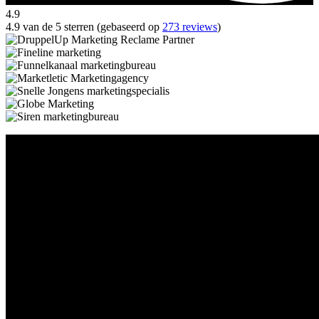
4.9
4.9 van de 5 sterren (gebaseerd op
273 reviews
)