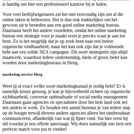
is handig om hier een professioneel kantoor bij te halen.
Voor veel bedrijfseigenaren zal het niet eenvoudig zijn om al die
online taken te beheersen. Het is dan ook makkelijker om het
gewoon uit te besteden aan een goed online marketing bureau.
Daarnaast heeft het andere voordelen, omdat het online marketing
bureau een strategie voor je maakt weet je precies waar je aan toe
bent. Zo is het mogelijk dat je op zoek bent naar een betere
organische vindbaarheid, maar het kan ook zijn dat je voldoende
hebt aan een solide SEA campagne. Dit soort strategieën zijn altijd
maatwerk, waardoor iedere onderneming, klein of groot, beter kan
worden door marketingbureaus in Heeg.
marketing service Heeg
Weet jij al exact welke soort marketingkanaal je nodig hebt? Er is
namelijk keuze genoeg, je kan je bijvoorbeeld richten op organische
zichtbaarheid, conversie optimalisatie of social media management
Daarnaast gaan agencies en specialisten door het hele land ook net
iets anders te werk. Zo houden een aantal bureaus je van iedere stap
op de hoogte terwijl diverse andere agencies alleen het eindresultaat
communiceren, afhankelijk van wat jij fijner vind. Sta hier eerst bij
stil voordat je een offerte aanvraagt. Wij doen natuurlijk ons best een
perfecte match voor jou te vinden!