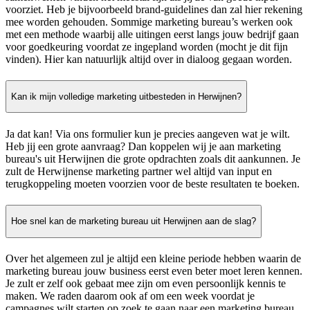
voorziet. Heb je bijvoorbeeld brand-guidelines dan zal hier rekening
mee worden gehouden. Sommige marketing bureau’s werken ook
met een methode waarbij alle uitingen eerst langs jouw bedrijf gaan
voor goedkeuring voordat ze ingepland worden (mocht je dit fijn
vinden). Hier kan natuurlijk altijd over in dialoog gegaan worden.
Kan ik mijn volledige marketing uitbesteden in Herwijnen?
Ja dat kan! Via ons formulier kun je precies aangeven wat je wilt.
Heb jij een grote aanvraag? Dan koppelen wij je aan marketing
bureau's uit Herwijnen die grote opdrachten zoals dit aankunnen. Je
zult de Herwijnense marketing partner wel altijd van input en
terugkoppeling moeten voorzien voor de beste resultaten te boeken.
Hoe snel kan de marketing bureau uit Herwijnen aan de slag?
Over het algemeen zul je altijd een kleine periode hebben waarin de
marketing bureau jouw business eerst even beter moet leren kennen.
Je zult er zelf ook gebaat mee zijn om even persoonlijk kennis te
maken. We raden daarom ook af om een week voordat je
campagnes wilt starten op zoek te gaan naar een marketing bureau.