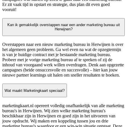
Er zit vaak tijd in opstart en strategie, dus plan dit even goed
vooruit!
Kan ik gemakkelijk overstappen naar een ander marketing bureau uit
Herwijnen?
Overstappen naar een nieuw marketing bureau in Herwijnen is over
het algemeen geen probleem. Ga wel even na wat de opzegtermijn
is van je huidige contract met je bestaande marketing bureau.
Probeer met je vorige marketing bureau af te spreken of zij de
inhoud van voorgaand werk willen overdragen. Denk aan opgezette
campagnes (beide onsuccesvolle en succesvolle) – hier kan jouw
nieuwe partner learnings uit halen om sneller resultaten te boeken.
Wat maakt Marketingkaart speciaal?
marketingkaart.nl opereert volledig onafhankelijk van alle marketing
bureau's in Herwijnen. Wij zien welke marketing bureau's
beschikbaar zijn in Herwijnen en goed zijn in het uitvoeren van
jouw opdracht. Wij maken een koppeling tussen jou en drie
marketing bureau's waardoor er een win-win situatie ontstaat. Deze