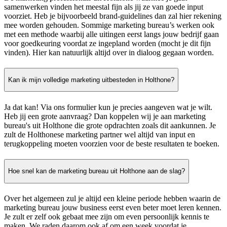
samenwerken vinden het meestal fijn als jij ze van goede input
voorziet. Heb je bijvoorbeeld brand-guidelines dan zal hier rekening
mee worden gehouden. Sommige marketing bureau’s werken ook
met een methode waarbij alle uitingen eerst langs jouw bedrijf gaan
voor goedkeuring voordat ze ingepland worden (mocht je dit fijn
vinden). Hier kan natuurlijk altijd over in dialoog gegaan worden.
Kan ik mijn volledige marketing uitbesteden in Holthone?
Ja dat kan! Via ons formulier kun je precies aangeven wat je wilt.
Heb jij een grote aanvraag? Dan koppelen wij je aan marketing
bureau's uit Holthone die grote opdrachten zoals dit aankunnen. Je
zult de Holthonese marketing partner wel altijd van input en
terugkoppeling moeten voorzien voor de beste resultaten te boeken.
Hoe snel kan de marketing bureau uit Holthone aan de slag?
Over het algemeen zul je altijd een kleine periode hebben waarin de
marketing bureau jouw business eerst even beter moet leren kennen.
Je zult er zelf ook gebaat mee zijn om even persoonlijk kennis te
maken. We raden daarom ook af om een week voordat je