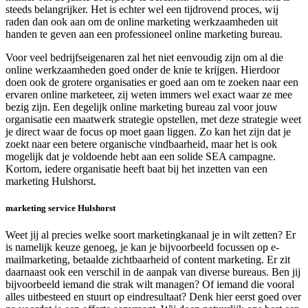
steeds belangrijker. Het is echter wel een tijdrovend proces, wij
raden dan ook aan om de online marketing werkzaamheden uit
handen te geven aan een professioneel online marketing bureau.
Voor veel bedrijfseigenaren zal het niet eenvoudig zijn om al die
online werkzaamheden goed onder de knie te krijgen. Hierdoor
doen ook de grotere organisaties er goed aan om te zoeken naar een
ervaren online marketeer, zij weten immers wel exact waar ze mee
bezig zijn. Een degelijk online marketing bureau zal voor jouw
organisatie een maatwerk strategie opstellen, met deze strategie weet
je direct waar de focus op moet gaan liggen. Zo kan het zijn dat je
zoekt naar een betere organische vindbaarheid, maar het is ook
mogelijk dat je voldoende hebt aan een solide SEA campagne.
Kortom, iedere organisatie heeft baat bij het inzetten van een
marketing Hulshorst.
marketing service Hulshorst
Weet jij al precies welke soort marketingkanaal je in wilt zetten? Er
is namelijk keuze genoeg, je kan je bijvoorbeeld focussen op e-
mailmarketing, betaalde zichtbaarheid of content marketing. Er zit
daarnaast ook een verschil in de aanpak van diverse bureaus. Ben jij
bijvoorbeeld iemand die strak wilt managen? Of iemand die vooral
alles uitbesteed en stuurt op eindresultaat? Denk hier eerst goed over