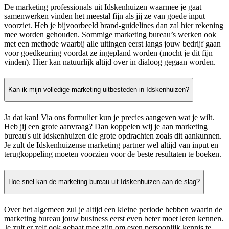
De marketing professionals uit Idskenhuizen waarmee je gaat
samenwerken vinden het meestal fijn als jij ze van goede input
voorziet. Heb je bijvoorbeeld brand-guidelines dan zal hier rekening
mee worden gehouden. Sommige marketing bureau’s werken ook
met een methode waarbij alle uitingen eerst langs jouw bedrijf gaan
voor goedkeuring voordat ze ingepland worden (mocht je dit fijn
vinden). Hier kan natuurlijk altijd over in dialoog gegaan worden.
Kan ik mijn volledige marketing uitbesteden in Idskenhuizen?
Ja dat kan! Via ons formulier kun je precies aangeven wat je wilt.
Heb jij een grote aanvraag? Dan koppelen wij je aan marketing
bureau's uit Idskenhuizen die grote opdrachten zoals dit aankunnen.
Je zult de Idskenhuizense marketing partner wel altijd van input en
terugkoppeling moeten voorzien voor de beste resultaten te boeken.
Hoe snel kan de marketing bureau uit Idskenhuizen aan de slag?
Over het algemeen zul je altijd een kleine periode hebben waarin de
marketing bureau jouw business eerst even beter moet leren kennen.
Je zult er zelf ook gebaat mee zijn om even persoonlijk kennis te