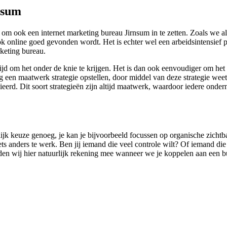
nsum
 ook een internet marketing bureau Jirnsum in te zetten. Zoals we al
ok online goed gevonden wordt. Het is echter wel een arbeidsintensief
keting bureau.
tijd om het onder de knie te krijgen. Het is dan ook eenvoudiger om he
een maatwerk strategie opstellen, door middel van deze strategie weet
ieerd. Dit soort strategieën zijn altijd maatwerk, waardoor iedere onde
elijk keuze genoeg, je kan je bijvoorbeeld focussen op organische zicht
ts anders te werk. Ben jij iemand die veel controle wilt? Of iemand die v
en wij hier natuurlijk rekening mee wanneer we je koppelen aan een bur