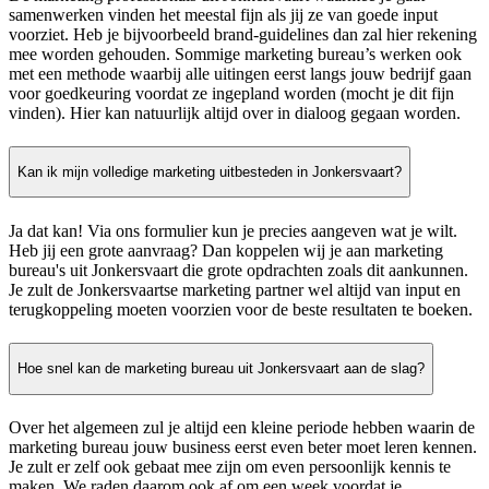
samenwerken vinden het meestal fijn als jij ze van goede input
voorziet. Heb je bijvoorbeeld brand-guidelines dan zal hier rekening
mee worden gehouden. Sommige marketing bureau’s werken ook
met een methode waarbij alle uitingen eerst langs jouw bedrijf gaan
voor goedkeuring voordat ze ingepland worden (mocht je dit fijn
vinden). Hier kan natuurlijk altijd over in dialoog gegaan worden.
Kan ik mijn volledige marketing uitbesteden in Jonkersvaart?
Ja dat kan! Via ons formulier kun je precies aangeven wat je wilt.
Heb jij een grote aanvraag? Dan koppelen wij je aan marketing
bureau's uit Jonkersvaart die grote opdrachten zoals dit aankunnen.
Je zult de Jonkersvaartse marketing partner wel altijd van input en
terugkoppeling moeten voorzien voor de beste resultaten te boeken.
Hoe snel kan de marketing bureau uit Jonkersvaart aan de slag?
Over het algemeen zul je altijd een kleine periode hebben waarin de
marketing bureau jouw business eerst even beter moet leren kennen.
Je zult er zelf ook gebaat mee zijn om even persoonlijk kennis te
maken. We raden daarom ook af om een week voordat je