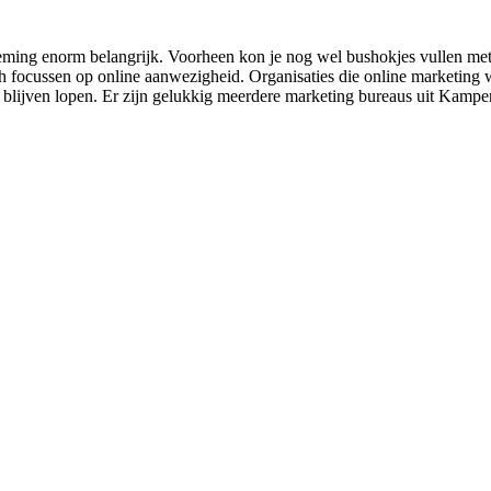
ing enorm belangrijk. Voorheen kon je nog wel bushokjes vullen met po
 focussen op online aanwezigheid. Organisaties die online marketing we
an blijven lopen. Er zijn gelukkig meerdere marketing bureaus uit Kamp