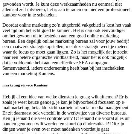
gevonden wordt. Je kunt deze werkzaamheden nu eenmaal niet
allemaal zelf uitvoeren, het is aan te raden om hier een professioneel
kantoor voor in te schakelen.
Doordat online marketing zo’n uitgebreid vakgebied is kost het vaak
veel tijd om het echt goed te kunnen. Het is dan ook eenvoudiger
om het gewoon uit te besteden aan een goed online marketing
bureau. Een degelijk online marketing bureau zal voor jouw bedrijf
een maatwerk strategie opstellen, met deze strategie weet je meteen
waar de focus op moet gaan liggen. Zo is het mogelijk dat je zoekt
naar een betere organische vindbaarheid, maar het is ook mogelijk
dat je voldoende hebt aan een effectieve SEA campagne.
Samenvattend, iedere onderneming heeft baat bij het inschakelen
van een marketing Kantens.
marketing service Kantens
Heb jij al een idee van welke diensten je graag wilt afnemen? Er is
zoals je weet keuze genoeg, je kan je bijvoorbeeld focussen op e-
mailmarketing, betaalde zichtbaarheid of social media management
Er zit daarnaast ook verschil in de werkwijze van diverse bureaus.
Ben jij iemand die veel controle wilt? Of iemand die vooral alles uit
handen genomen wilt worden en stuurt op eindresultaat? Dit zijn
dingen waar je even over moet nadenken voordat je gaat