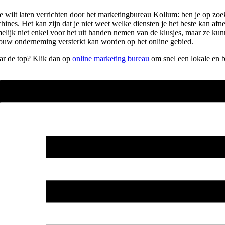
e je wilt laten verrichten door het marketingbureau Kollum: ben je op 
chines. Het kan zijn dat je niet weet welke diensten je het beste kan afn
melijk niet enkel voor het uit handen nemen van de klusjes, maar ze ku
jouw onderneming versterkt kan worden op het online gebied.
aar de top? Klik dan op
online marketing bureau
om snel een lokale en b