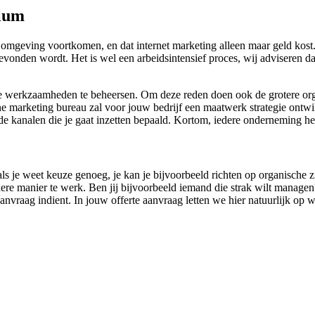
llum
omgeving voortkomen, en dat internet marketing alleen maar geld kost. 
 gevonden wordt. Het is wel een arbeidsintensief proces, wij adviseren 
line werkzaamheden te beheersen. Om deze reden doen ook de grotere or
ne marketing bureau zal voor jouw bedrijf een maatwerk strategie ontwik
 de kanalen die je gaat inzetten bepaald. Kortom, iedere onderneming he
oals je weet keuze genoeg, je kan je bijvoorbeeld richten op organische
dere manier te werk. Ben jij bijvoorbeeld iemand die strak wilt manage
aanvraag indient. In jouw offerte aanvraag letten we hier natuurlijk op 