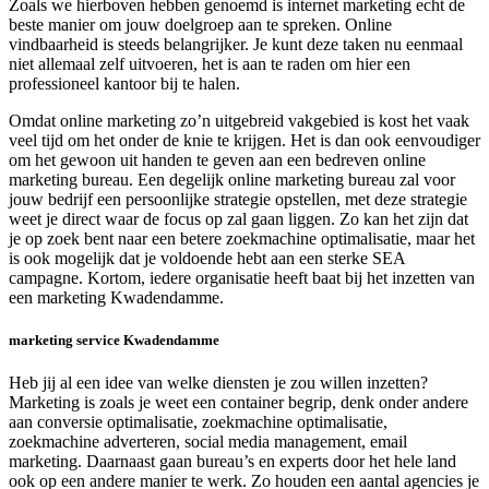
Zoals we hierboven hebben genoemd is internet marketing echt de
beste manier om jouw doelgroep aan te spreken. Online
vindbaarheid is steeds belangrijker. Je kunt deze taken nu eenmaal
niet allemaal zelf uitvoeren, het is aan te raden om hier een
professioneel kantoor bij te halen.
Omdat online marketing zo’n uitgebreid vakgebied is kost het vaak
veel tijd om het onder de knie te krijgen. Het is dan ook eenvoudiger
om het gewoon uit handen te geven aan een bedreven online
marketing bureau. Een degelijk online marketing bureau zal voor
jouw bedrijf een persoonlijke strategie opstellen, met deze strategie
weet je direct waar de focus op zal gaan liggen. Zo kan het zijn dat
je op zoek bent naar een betere zoekmachine optimalisatie, maar het
is ook mogelijk dat je voldoende hebt aan een sterke SEA
campagne. Kortom, iedere organisatie heeft baat bij het inzetten van
een marketing Kwadendamme.
marketing service Kwadendamme
Heb jij al een idee van welke diensten je zou willen inzetten?
Marketing is zoals je weet een container begrip, denk onder andere
aan conversie optimalisatie, zoekmachine optimalisatie,
zoekmachine adverteren, social media management, email
marketing. Daarnaast gaan bureau’s en experts door het hele land
ook op een andere manier te werk. Zo houden een aantal agencies je