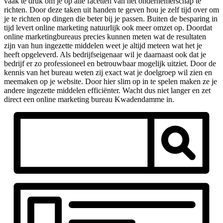
vaak te druk om je op alle facetten van het ondernemerschap te
richten. Door deze taken uit handen te geven hou je zelf tijd over om
je te richten op dingen die beter bij je passen. Buiten de besparing in
tijd levert online marketing natuurlijk ook meer omzet op. Doordat
online marketingbureaus precies kunnen meten wat de resultaten
zijn van hun ingezette middelen weet je altijd meteen wat het je
heeft opgeleverd. Als bedrijfseigenaar wil je daarnaast ook dat je
bedrijf er zo professioneel en betrouwbaar mogelijk uitziet. Door de
kennis van het bureau weten zij exact wat je doelgroep wil zien en
meemaken op je website. Door hier slim op in te spelen maken ze je
andere ingezette middelen efficiënter. Wacht dus niet langer en zet
direct een online marketing bureau Kwadendamme in.