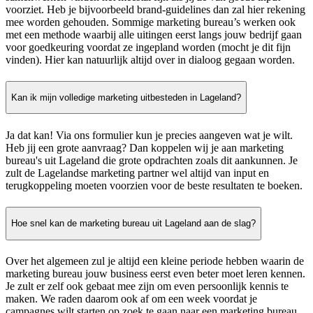
voorziet. Heb je bijvoorbeeld brand-guidelines dan zal hier rekening
mee worden gehouden. Sommige marketing bureau’s werken ook
met een methode waarbij alle uitingen eerst langs jouw bedrijf gaan
voor goedkeuring voordat ze ingepland worden (mocht je dit fijn
vinden). Hier kan natuurlijk altijd over in dialoog gegaan worden.
Kan ik mijn volledige marketing uitbesteden in Lageland?
Ja dat kan! Via ons formulier kun je precies aangeven wat je wilt.
Heb jij een grote aanvraag? Dan koppelen wij je aan marketing
bureau's uit Lageland die grote opdrachten zoals dit aankunnen. Je
zult de Lagelandse marketing partner wel altijd van input en
terugkoppeling moeten voorzien voor de beste resultaten te boeken.
Hoe snel kan de marketing bureau uit Lageland aan de slag?
Over het algemeen zul je altijd een kleine periode hebben waarin de
marketing bureau jouw business eerst even beter moet leren kennen.
Je zult er zelf ook gebaat mee zijn om even persoonlijk kennis te
maken. We raden daarom ook af om een week voordat je
campagnes wilt starten op zoek te gaan naar een marketing bureau.