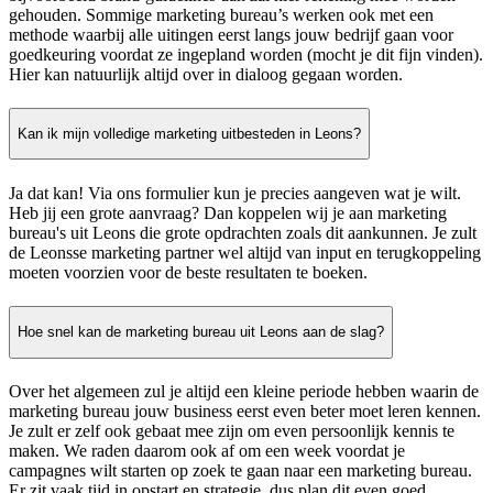
gehouden. Sommige marketing bureau’s werken ook met een
methode waarbij alle uitingen eerst langs jouw bedrijf gaan voor
goedkeuring voordat ze ingepland worden (mocht je dit fijn vinden).
Hier kan natuurlijk altijd over in dialoog gegaan worden.
Kan ik mijn volledige marketing uitbesteden in Leons?
Ja dat kan! Via ons formulier kun je precies aangeven wat je wilt.
Heb jij een grote aanvraag? Dan koppelen wij je aan marketing
bureau's uit Leons die grote opdrachten zoals dit aankunnen. Je zult
de Leonsse marketing partner wel altijd van input en terugkoppeling
moeten voorzien voor de beste resultaten te boeken.
Hoe snel kan de marketing bureau uit Leons aan de slag?
Over het algemeen zul je altijd een kleine periode hebben waarin de
marketing bureau jouw business eerst even beter moet leren kennen.
Je zult er zelf ook gebaat mee zijn om even persoonlijk kennis te
maken. We raden daarom ook af om een week voordat je
campagnes wilt starten op zoek te gaan naar een marketing bureau.
Er zit vaak tijd in opstart en strategie, dus plan dit even goed