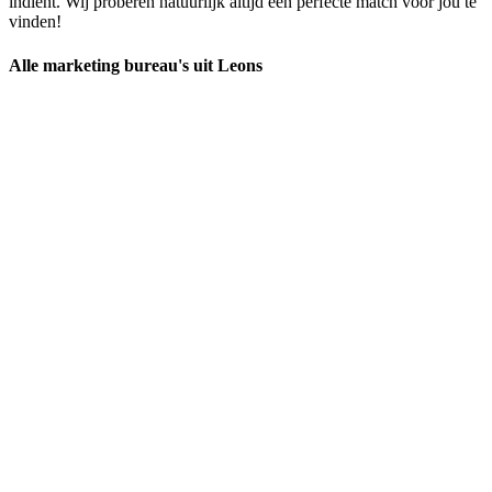
indient. Wij proberen natuurlijk altijd een perfecte match voor jou te
vinden!
Alle marketing bureau's uit Leons