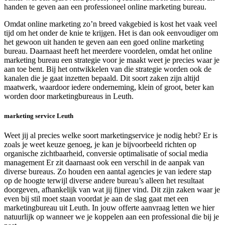
handen te geven aan een professioneel online marketing bureau.
Omdat online marketing zo’n breed vakgebied is kost het vaak veel
tijd om het onder de knie te krijgen. Het is dan ook eenvoudiger om
het gewoon uit handen te geven aan een goed online marketing
bureau. Daarnaast heeft het meerdere voordelen, omdat het online
marketing bureau een strategie voor je maakt weet je precies waar je
aan toe bent. Bij het ontwikkelen van die strategie worden ook de
kanalen die je gaat inzetten bepaald. Dit soort zaken zijn altijd
maatwerk, waardoor iedere onderneming, klein of groot, beter kan
worden door marketingbureaus in Leuth.
marketing service Leuth
Weet jij al precies welke soort marketingservice je nodig hebt? Er is
zoals je weet keuze genoeg, je kan je bijvoorbeeld richten op
organische zichtbaarheid, conversie optimalisatie of social media
management Er zit daarnaast ook een verschil in de aanpak van
diverse bureaus. Zo houden een aantal agencies je van iedere stap
op de hoogte terwijl diverse andere bureau’s alleen het resultaat
doorgeven, afhankelijk van wat jij fijner vind. Dit zijn zaken waar je
even bij stil moet staan voordat je aan de slag gaat met een
marketingbureau uit Leuth. In jouw offerte aanvraag letten we hier
natuurlijk op wanneer we je koppelen aan een professional die bij je