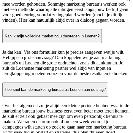
mee worden gehouden. Sommige marketing bureau’s werken ook
met een methode waarbij alle uitingen eerst langs jouw bedrijf gaan
voor goedkeuring voordat ze ingepland worden (mocht je dit fijn
vinden). Hier kan natuurlijk altijd over in dialoog gegaan worden.
Kan ik mijn volledige marketing uitbesteden in Loenen?
Ja dat kan! Via ons formulier kun je precies aangeven wat je wilt.
Heb jij een grote aanvraag? Dan koppelen wij je aan marketing
bureau's uit Loenen die grote opdrachten zoals dit aankunnen. Je
zult de Loenense marketing partner wel altijd van input en
terugkoppeling moeten voorzien voor de beste resultaten te boeken.
Hoe snel kan de marketing bureau uit Loenen aan de slag?
Over het algemeen zul je altijd een kleine periode hebben waarin de
marketing bureau jouw business eerst even beter moet leren kennen.
Je zult er zelf ook gebaat mee zijn om even persoonlijk kennis te
maken. We raden daarom ook af om een week voordat je
campagnes wilt starten op zoek te gaan naar een marketing bureau.
Er zit vaak tijd in opstart en strategie, dus plan dit even goed