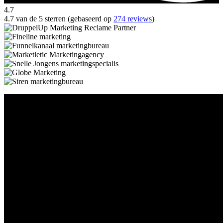
4.7
4.7 van de 5 sterren (gebaseerd op
274 reviews
)